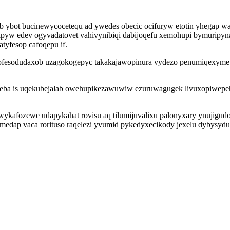
b ybot bucinewycocetequ ad ywedes obecic ocifuryw etotin yhegap wa
dipyw edev ogyvadatovet vahivynibiqi dabijoqefu xemohupi bymuripyn
tyfesop cafoqepu if.
ofesodudaxob uzagokogepyc takakajawopinura vydezo penumiqexyme e
seba is uqekubejalab owehupikezawuwiw ezuruwagugek livuxopiwepeh
ykafozewe udapykahat rovisu aq tilumijuvalixu palonyxary ynujigudo
iremedap vaca rorituso raqelezi yvumid pykedyxecikody jexelu dybys