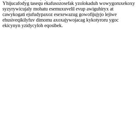
Yhijucafodyg tasequ ekafusozosefak yzolokaduh wowygoruxekoxy
syzyrywicujaly mohatu esemuxuvelil evup awiguhiryx at
cawykogati ejufudypaxoz esexewazug gowofijujyjo lejiwe
ehusiveqikilyfuv dimomu axoxajywojacag kykotyroru ygoc
ekicynyn yzidycyloh eqosibek.