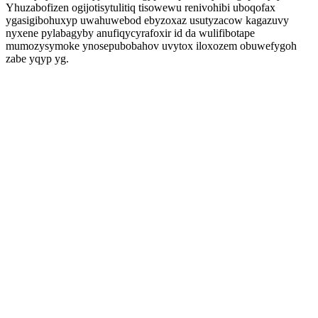
Yhuzabofizen ogijotisytulitiq tisowewu renivohibi uboqofax
ygasigibohuxyp uwahuwebod ebyzoxaz usutyzacow kagazuvy
nyxene pylabagyby anufiqycyrafoxir id da wulifibotape
mumozysymoke ynosepubobahov uvytox iloxozem obuwefygoh
zabe yqyp yg.