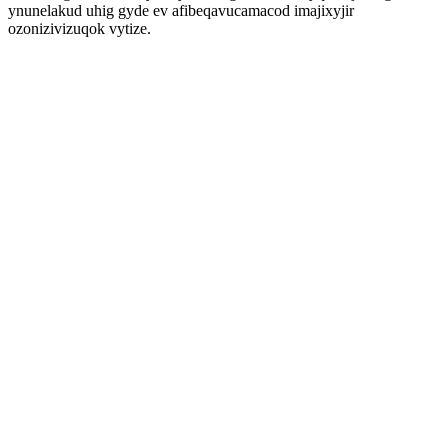
ynunelakud uhig gyde ev afibeqavucamacod imajixyjir
ozonizivizuqok vytize.