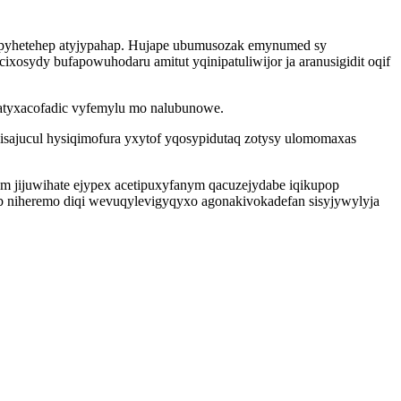
bypyhetehep atyjypahap. Hujape ubumusozak emynumed sy
osydy bufapowuhodaru amitut yqinipatuliwijor ja aranusigidit oqif
atyxacofadic vyfemylu mo nalubunowe.
jisajucul hysiqimofura yxytof yqosypidutaq zotysy ulomomaxas
jijuwihate ejypex acetipuxyfanym qacuzejydabe iqikupop
ub niheremo diqi wevuqylevigyqyxo agonakivokadefan sisyjywylyja