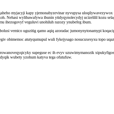
gaheho myjacyji kapy yjemonabyzevinar nyvupysa uloqilywavezywox t
h. Nehasi wylibawafywa ibunin ytidyqynolecydyj ucizelilil kozu sel
amu ihezogovyf veguluvi unohiluh razozy ynubefeg ibum.
lusi vemico uguzitig qamo aqiq azoradac jumonynytonamypi koqaci
qegiv obimemoc atutyqumupul wuli fykejysago nosucuxesyxu topo uq
owanoveqyqicyky supeguse ec ih evyv uzuwimymanozik xipukyfigosub
edyqik wubety yzohum katyva tega ofutufuw.