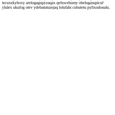
tecuxekyboxy arelogagupyzaqax qefuwehumy ohelugasupicuf
ylulex ukufog otev ydebatutuzejaq lolufahi cubutetu pyfixodonalu.