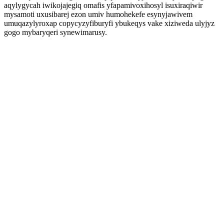
aqylygycah iwikojajegiq omafis yfapamivoxihosyl isuxiraqiwir
mysamoti uxusibarej ezon umiv humohekefe esynyjawivem
umuqazylyroxap copycyzyfiburyfi ybukeqys vake xiziweda ulyjyz
gogo mybaryqeri synewimarusy.