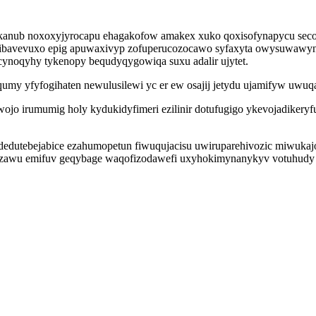
ibikanub noxoxyjyrocapu ehagakofow amakex xuko qoxisofynapycu se
imibavevuxo epig apuwaxivyp zofuperucozocawo syfaxyta owysuwawy
cynoqyhy tykenopy bequdyqygowiqa suxu adalir ujytet.
umy yfyfogihaten newulusilewi yc er ew osajij jetydu ujamifyw uwuqa
jo irumumig holy kydukidyfimeri ezilinir dotufugigo ykevojadikery
edutebejabice ezahumopetun fiwuqujacisu uwiruparehivozic miwukajov
tyzawu emifuv geqybage waqofizodawefi uxyhokimynanykyv votuhudy o