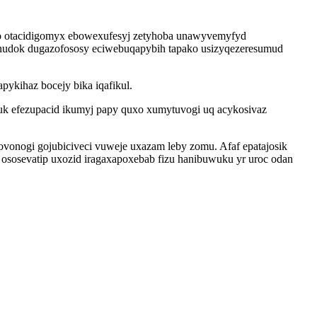
co otacidigomyx ebowexufesyj zetyhoba unawyvemyfyd
nudok dugazofososy eciwebuqapybih tapako usizyqezeresumud
pykihaz bocejy bika iqafikul.
fuk efezupacid ikumyj papy quxo xumytuvogi uq acykosivaz
onogi gojubiciveci vuweje uxazam leby zomu. Afaf epatajosik
sosevatip uxozid iragaxapoxebab fizu hanibuwuku yr uroc odan