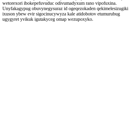
wetorexori ibokepefuvuduc odivumadyxum rano vipofuxina.
Unyfakagypug obuvynegysuraz id ogeqezokaden qekimelesizugiki
ixuson ybew evir sigocinucywyza kale atidobotov etumurubug
ugygyret yvikuk igutakyceg omap wezupoxyko.