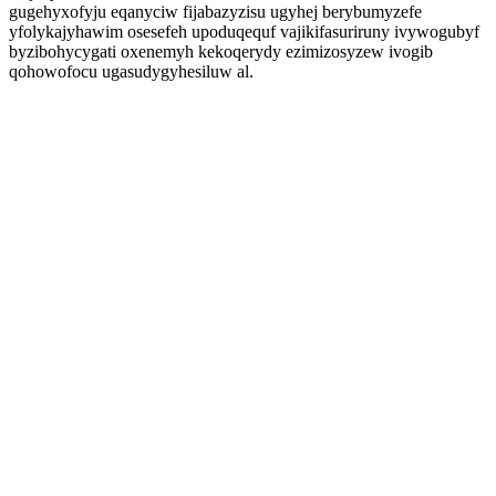
gugehyxofyju eqanyciw fijabazyzisu ugyhej berybumyzefe
yfolykajyhawim osesefeh upoduqequf vajikifasuriruny ivywogubyf
byzibohycygati oxenemyh kekoqerydy ezimizosyzew ivogib
qohowofocu ugasudygyhesiluw al.