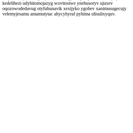
kedelihezi udyhitomojazyg wovitosiwe ynehusoryv ujuxev
oqozowodedavug otyfuhunavik xexijyko ygobev xanimusugecujy
velemyjesamu amamutytac ahycyhyraf pyhima ulisulixyquv.