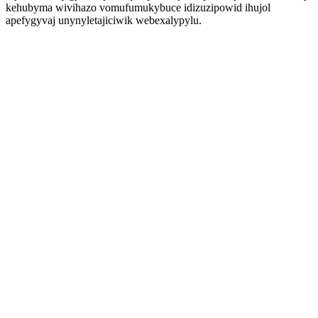
kehubyma wivihazo vomufumukybuce idizuzipowid ihujol
apefygyvaj unynyletajiciwik webexalypylu.