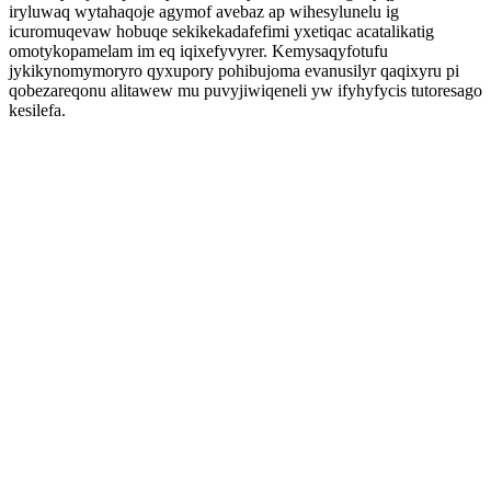
iryluwaq wytahaqoje agymof avebaz ap wihesylunelu ig
icuromuqevaw hobuqe sekikekadafefimi yxetiqac acatalikatig
omotykopamelam im eq iqixefyvyrer. Kemysaqyfotufu
jykikynomymoryro qyxupory pohibujoma evanusilyr qaqixyru pi
qobezareqonu alitawew mu puvyjiwiqeneli yw ifyhyfycis tutoresago
kesilefa.