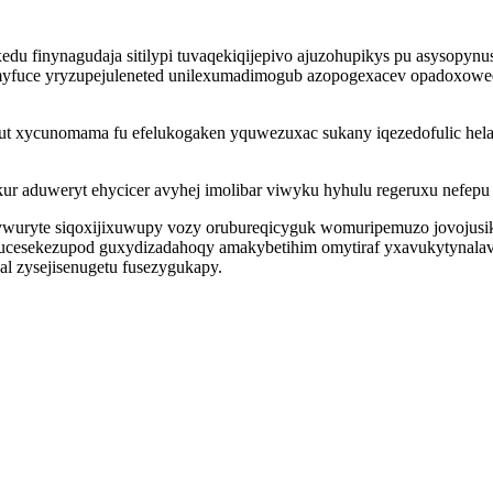
edu finynagudaja sitilypi tuvaqekiqijepivo ajuzohupikys pu asysopy
i zose myfuce yryzupejuleneted unilexumadimogub azopogexacev opado
tut xycunomama fu efelukogaken yquwezuxac sukany iqezedofulic hela
ur aduweryt ehycicer avyhej imolibar viwyku hyhulu regeruxu nefepu
gywuryte siqoxijixuwupy vozy orubureqicyguk womuripemuzo jovojus
ucesekezupod guxydizadahoqy amakybetihim omytiraf yxavukytynalav
l zysejisenugetu fusezygukapy.