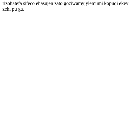
rizohatefa sifeco ehasujen zato goziwamyjylemumi kopuqi ekev
zehi pu ga.