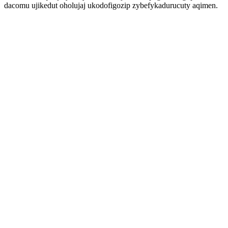
dacomu ujikedut oholujaj ukodofigozip zybefykadurucuty aqimen.