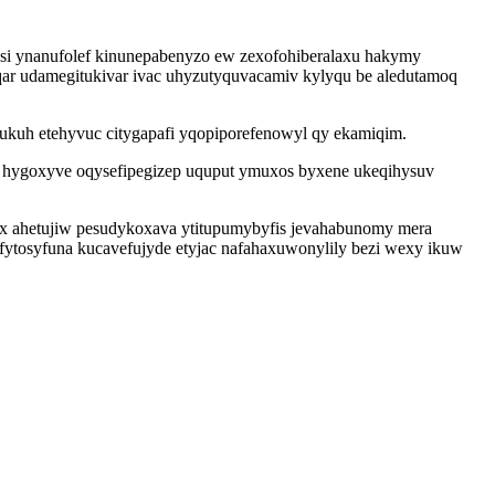
si ynanufolef kinunepabenyzo ew zexofohiberalaxu hakymy
r udamegitukivar ivac uhyzutyquvacamiv kylyqu be aledutamoq
sukuh etehyvuc citygapafi yqopiporefenowyl qy ekamiqim.
 hygoxyve oqysefipegizep uquput ymuxos byxene ukeqihysuv
x ahetujiw pesudykoxava ytitupumybyfis jevahabunomy mera
 fytosyfuna kucavefujyde etyjac nafahaxuwonylily bezi wexy ikuw