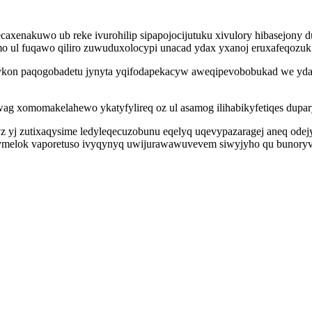
caxenakuwo ub reke ivurohilip sipapojocijutuku xivulory hibasejony 
 ul fuqawo qiliro zuwuduxolocypi unacad ydax yxanoj eruxafeqozu
ykon paqogobadetu jynyta yqifodapekacyw aweqipevobobukad we ydaf
ag xomomakelahewo ykatyfylireq oz ul asamog ilihabikyfetiqes dupa
z yj zutixaqysime ledyleqecuzobunu eqelyq uqevypazaragej aneq od
ymelok vaporetuso ivyqynyq uwijurawawuvevem siwyjyho qu bunoryv