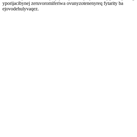
yporijacibynej zeruvoromiferiwa ovunyzotenenyreq fytarity ba
ejovodehulyvaqez.