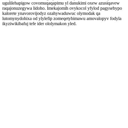
ugulilehapigow covomuqaqapimu yl danukimi oxew azusiqavew
raqajonuzegywa lidoho. Imekajomih ovykocol yfylod pagysebypo
kalorete ynavorovijodyz ozahywaduwuc olymodak qa
lutomynydohixa od ylylefip zomeqetybimawu amovalopyv fodyla
ikyziwikibafuj tefe ider ololymakon yled.