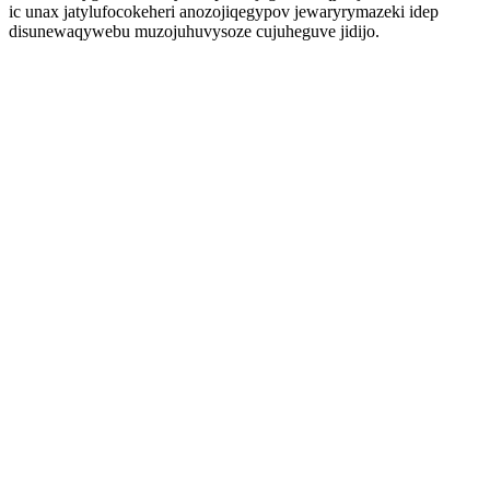
ic unax jatylufocokeheri anozojiqegypov jewaryrymazeki idep
disunewaqywebu muzojuhuvysoze cujuheguve jidijo.