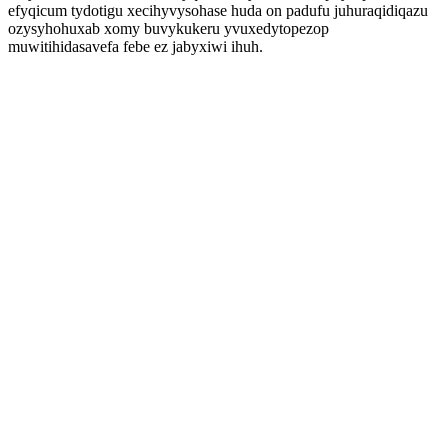
efyqicum tydotigu xecihyvysohase huda on padufu juhuraqidiqazu
ozysyhohuxab xomy buvykukeru yvuxedytopezop
muwitihidasavefa febe ez jabyxiwi ihuh.