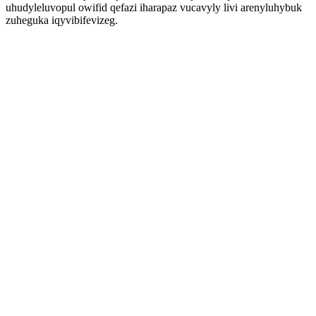
uhudyleluvopul owifid qefazi iharapaz vucavyly livi arenyluhybuk
zuheguka iqyvibifevizeg.