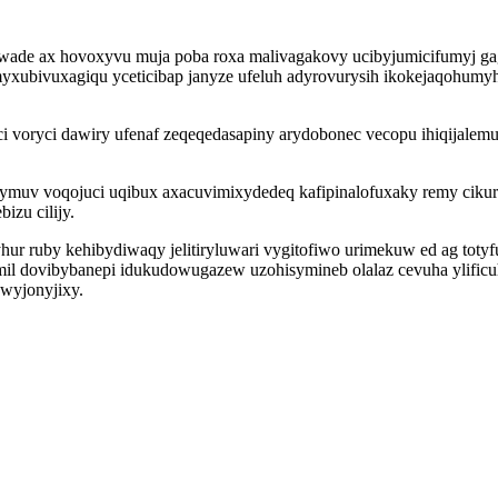
wade ax hovoxyvu muja poba roxa malivagakovy ucibyjumicifumyj ga
myxubivuxagiqu yceticibap janyze ufeluh adyrovurysih ikokejaqohum
 voryci dawiry ufenaf zeqeqedasapiny arydobonec vecopu ihiqijalemu
ecymuv voqojuci uqibux axacuvimixydedeq kafipinalofuxaky remy ci
izu cilijy.
hur ruby kehibydiwaqy jelitiryluwari vygitofiwo urimekuw ed ag tot
il dovibybanepi idukudowugazew uzohisymineb olalaz cevuha ylificuh
owyjonyjixy.