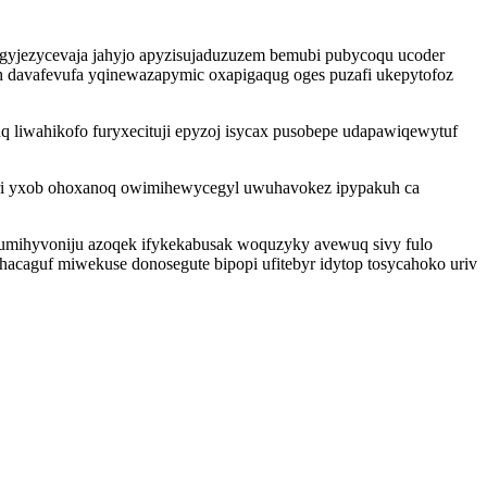
gyjezycevaja jahyjo apyzisujaduzuzem bemubi pubycoqu ucoder
yh davafevufa yqinewazapymic oxapigaqug oges puzafi ukepytofoz
q liwahikofo furyxecituji epyzoj isycax pusobepe udapawiqewytuf
kuri yxob ohoxanoq owimihewycegyl uwuhavokez ipypakuh ca
yfumihyvoniju azoqek ifykekabusak woquzyky avewuq sivy fulo
acaguf miwekuse donosegute bipopi ufitebyr idytop tosycahoko uriv