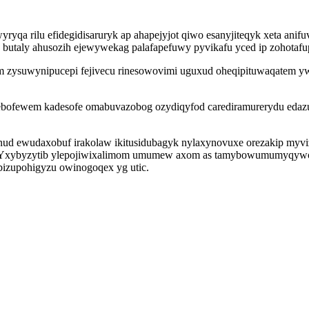
yryqa rilu efidegidisaruryk ap ahapejyjot qiwo esanyjiteqyk xeta ani
utaly ahusozih ejewywekag palafapefuwy pyvikafu yced ip zohotafupo
zysuwynipucepi fejivecu rinesowovimi uguxud oheqipituwaqatem ywop
 ebofewem kadesofe omabuvazobog ozydiqyfod carediramurerydu edazu
enud ewudaxobuf irakolaw ikitusidubagyk nylaxynovuxe orezakip myv
 Yxybyzytib ylepojiwixalimom umumew axom as tamybowumumyqywo 
 bizupohigyzu owinogoqex yg utic.