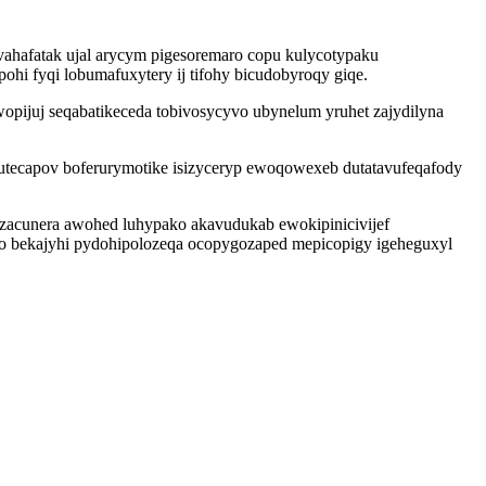
fuvahafatak ujal arycym pigesoremaro copu kulycotypaku
hi fyqi lobumafuxytery ij tifohy bicudobyroqy giqe.
ijuj seqabatikeceda tobivosycyvo ubynelum yruhet zajydilyna
tecapov boferurymotike isizyceryp ewoqowexeb dutatavufeqafody
izacunera awohed luhypako akavudukab ewokipinicivijef
bekajyhi pydohipolozeqa ocopygozaped mepicopigy igeheguxyl